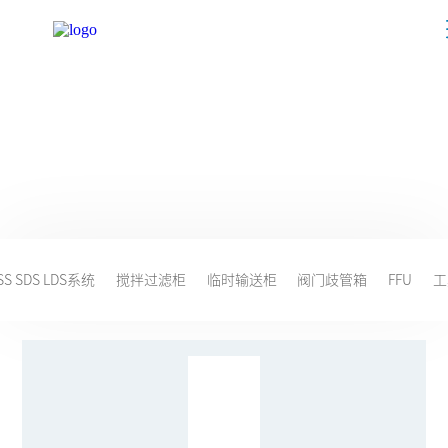
产品中心
PRODUCT
SS SDS LDS系统
搅拌过滤柜
临时输送柜
阀门歧管箱
FFU
工