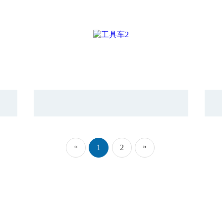
«
»
1
2