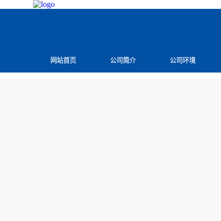
网站首页
公司简介
公司环境