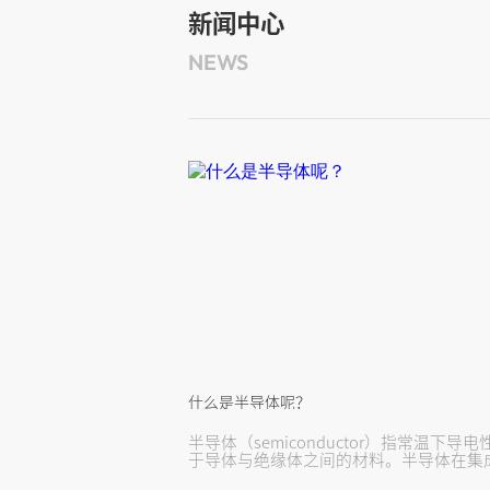
新闻中心
NEWS
什么是半导体呢？
半导体（semiconductor）指常温下导
于导体与绝缘体之间的材料。半导体在集
路、消费电子、通信系统、光伏发电、照