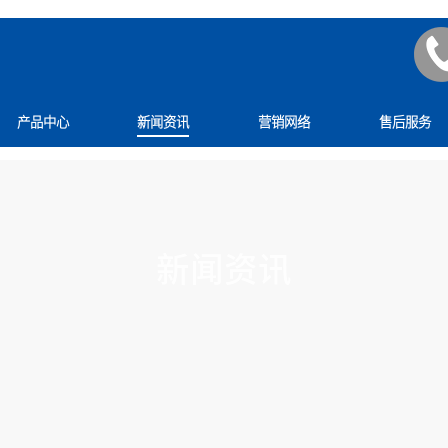
产品中心
新闻资讯
营销网络
售后服务
新闻资讯
NEWS