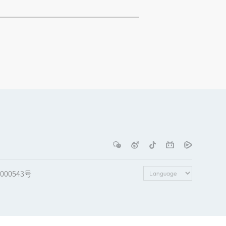
、市场等多个角度，解读当下的产业态势，
未来的发展思路。高峰论坛伊始，深圳市市
督管理局网监处处长周文，深圳市工业和信
局电子信息处副处长刘勇，中国半导体行业
副理事长、国家集成电路封测产业链技术创
略联盟副理事长于燮康发表致辞，表达了对
体行业的期许
000543号