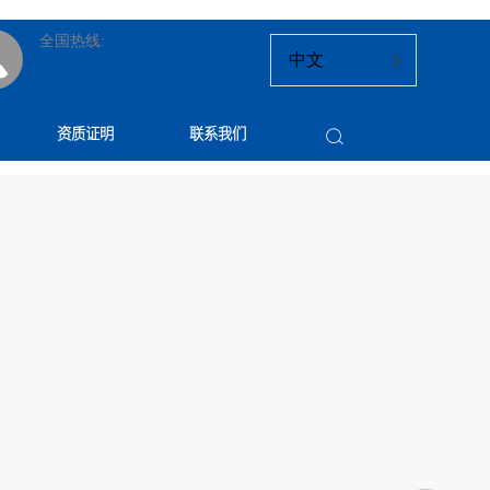
全国热线:
中文
13818740170
资质证明
联系我们